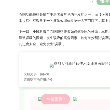
如何
吞咽功能障碍是脑卒中患者最常见的并发症之一，而【
误吸
咽过程中有数量不一的液体或固体食物进入声门以下，其中约
上一篇，小顾科普了吞咽障碍患者如何解决吃的难题，本期
导致误吸的因素、发生误吸的高危因素、如何有效预防误吸以
的进食安全，避免发生“误吸”。
01
文稿提供：侯佳莹
导致误吸的因素
言语语言治疗组组长
年龄因素：