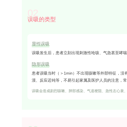
02
误吸的类型
显性误吸
误吸发生后，患者立刻出现刺激性呛咳、气急甚至哮喘
隐形误吸
患者误吸当时（＞1min）不出现咳嗽等外部特征，
漠、反应迟钝等，不易引起家属及医护人员的注意，常
误吸会造成剧烈咳嗽、肺部感染、气道梗阻、急性左心衰