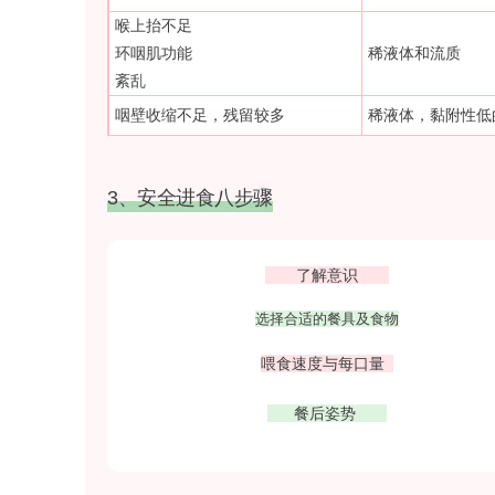
喉上抬不足
环咽肌功能
稀液体和流质
紊乱
咽壁收缩不足，残留较多
稀液体，黏附性低
3、安全进食八步骤
了解意识
选择合适的餐具及食物
喂食速度与每口量
餐后姿势