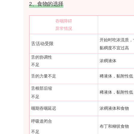
2、食物的选择
吞咽障碍
异常情况
开始时吃浓流质，
舌活动受限
黏稠度不宜过高
舌的协调性
浓稠液体
不足
舌的力量不足
稀液体，黏附性低
舌根部后缩
稀液体，黏附性低
不足
咽期吞咽延迟
浓稠液体和食物
呼吸道闭合
布丁和糊状食物
不足