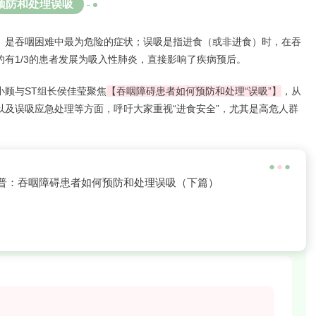
预防和处理误吸
】
是吞咽困难中最为危险的症状；
误吸是指进食（或非进食）时，在吞
有1/3的患者发展为吸入性肺炎，直接影响了疾病预后。
小顾与ST组长侯佳莹聚焦
【吞咽障碍患者如何预防和处理“误吸”】
，从
及误吸应急处理等方面，呼吁大家重视“进食安全”，尤其是高危人群
●
●
●