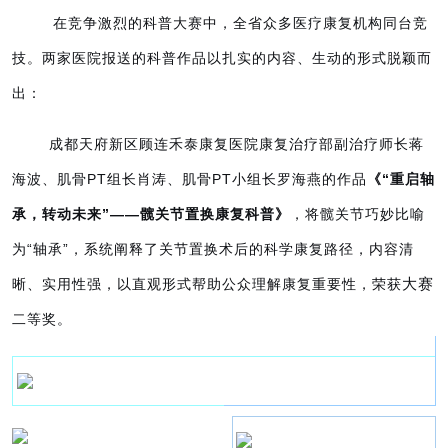
在竞争激烈的科普大赛中，全省众多医疗康复机构同台竞
技。两家医院报送的科普作品以扎实的内容、生动的形式脱颖而
出：
成都天府新区顾连禾泰康复医院康复治疗部副治疗师长蒋
海波、
肌骨PT组长肖涛、
肌骨PT小组长罗海燕
的作品
《“重启轴
承，转动未来”——髋关节置换康复科普》
，将髋关节巧妙比喻
为“轴承”，系统阐释了关节置换术后的科学康复路径，内容清
大赛
晰、实用性强，以直观形式帮助公众理解康复重要性，
荣获
二等奖。